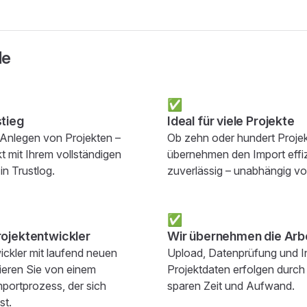
le
✅
stieg
Ideal für viele Projekte
 Anlegen von Projekten –
Ob zehn oder hundert Projek
kt mit Ihrem vollständigen
übernehmen den Import effi
n Trustlog.​
zuverlässig – unabhängig v
✅
rojektentwickler
Wir übernehmen die Arbei
ickler mit laufend neuen
Upload, Datenprüfung und In
tieren Sie von einem
Projektdaten erfolgen durch
Importprozess, der sich
sparen Zeit und Aufwand.​
t.​