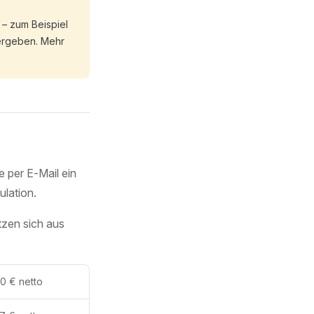
 – zum Beispiel
vergeben. Mehr
e per E‑Mail ein
ulation.
tzen sich aus
0 € netto