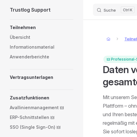
Trustlog Support
Suche
K
Skip to content
Sidebar Navigation
Teilnehmen
Übersicht
Teiln
Informationsmaterial
Anwenderberichte
🜲 Professional-
Daten v
Vertragsunterlagen
gesamte
Mit unserem Ser
Zusatzfunktionen
Plattform – oh
Avallinienmanagement 🜲
und Ihren best
ERP-Schnittstellen 🜲
regelmäßig mit 
SSO (Single Sign-On) 🜲
Sie sofort losl