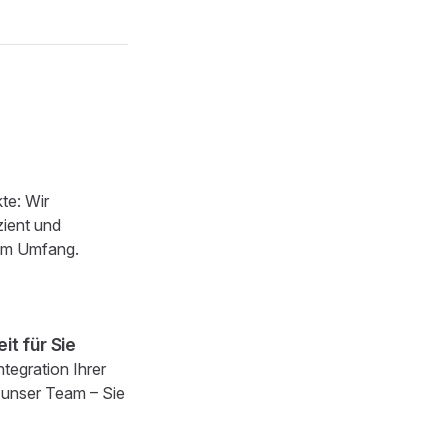
te: Wir
zient und
om Umfang.​
t für Sie​
tegration Ihrer
 unser Team – Sie