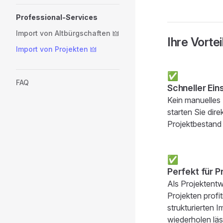
Professional-Services
Import von Altbürgschaften 🜲
Ihre Vortei
Import von Projekten 🜲
✅
FAQ
Schneller Ein
Kein manuelles
starten Sie dire
Projektbestand i
✅
Perfekt für P
Als Projektentw
Projekten profi
strukturierten 
wiederholen läss