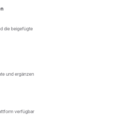
en
d die beigefügte
kate und ergänzen
attform verfügbar