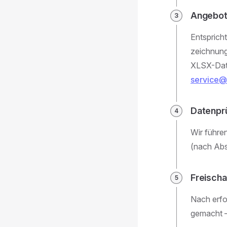
Angebot
Entsprich
zeichnung
XLSX-Date
service@
Datenprü
Wir führe
(nach Abs
Freischa
Nach erfo
gemacht – 