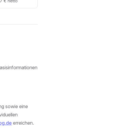
7 € netto
Basisinformationen
ng sowie eine
iduellen
og.de
erreichen.