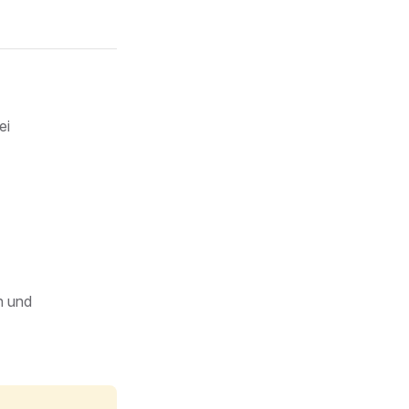
ei
n und